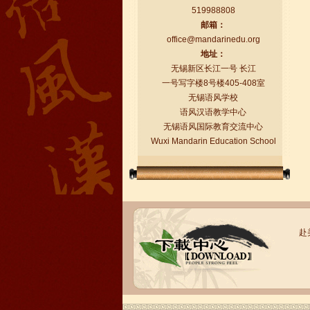
519988808
语风汉语学生Florent
邮箱：
我非常喜欢无锡语风汉语学校，这里真
office@mandarinedu.org
的有最简单的汉语学习方法，我学习汉
地址：
语的速度比我原来打算的快得多。我的
无锡新区长江一号 长江
汉语老师们都非常可...
一号写字楼8号楼405-408室
无锡语风学校
语风汉语教学中心
无锡语风国际教育交流中心
Wuxi Mandarin Education School
赴
语风汉语学生Brad
我叫Brad,我是澳大利亚人，我在语风
汉语学校学习汉语。我现在可以独立和
我的中国朋友说很流利的汉语。谢谢语