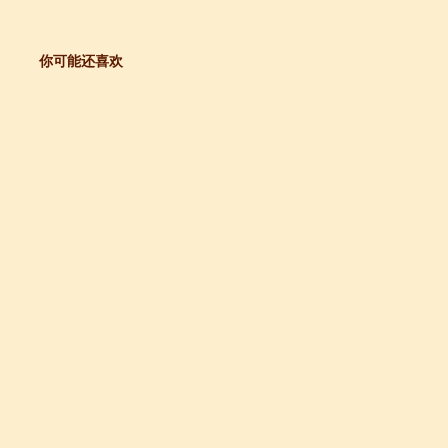
你可能还喜欢
+ 跨文化职场通行证，2025 招生开启
lenge day 3
lenge day 2
lenge day 1
知
到你的公司工作，请联系我们
常州语风HSK考点正式对外开考了，常州的考生可以在自己家门口参加汉语考试了
+ 跨文化职场通行证，2025 招生开启
lenge day 3
lenge day 2
lenge day 1
知
到你的公司工作，请联系我们