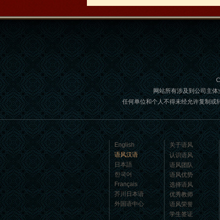
风汉语...
C
网站所有涉及到公司主体
任何单位和个人不得未经允许复制或转载,如
语风汉语学生Jennifer
我叫Jennifer，我非常喜欢在语风汉语无
English
关于语风
锡校学习汉语，这是一个非常好的学习
语风汉语
认识语风
汉语和交朋友的好地方。 ...
日本語
语风团队
한국어
语风优势
Français
选择语风
芥川日本语
优秀教师
外国语中心
语风荣誉
学生签证