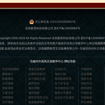
苏公网安备 32021402000882号
语风教育科技有限公司
苏ICP备13040964号
opyright 2008-2026 All Rights Reserved 语风教育科技有限公司
苏ICP备13040964
业务、授权相关信息以及教学信息的文章和图片版权归语风汉语教学中心和語風國際
发现必将追究法律责任。語風國際教育交流集團有限公司--无锡语风对外汉语教学中心 Email
无锡对外语风汉语教学中心 网站导航
汉语培训课程
海派汉语教师
企业实习
中国游学
课程简介
赴西班牙实习
项目介绍
汉语视频
私教课程
实习项目介绍
组织机构背景
传统文化
公司课程
政府支持
实习生专业
传统节日
密集课程
项目周期
为何接收实习生
教师课堂
儿童汉语
项目收获
接受公司要求
中国文化
学期课程
西班牙语言文化
企业实习生感言
中国旅游
汉字课程
海派教师简介
学生博客