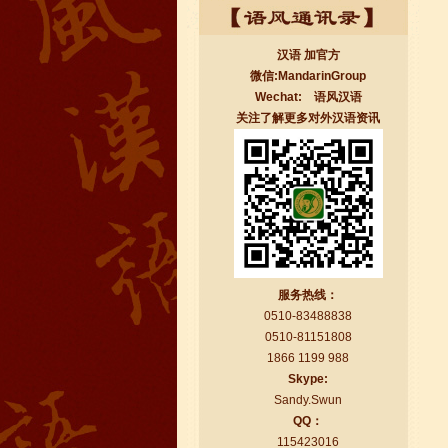
汉语 加官方
微信:MandarinGroup
Wechat: 语风汉语
关注了解更多对外汉语资讯
无锡语风汉语学校Jessie
我学习汉语已经八年了,我能听明白别人
说汉语,但是我自己说汉语却觉得说不出
口。我现在在语风汉语无锡校学习，每
天我都学习中国文化...
服务热线：
0510-83488838
0510-81151808
1866 1199 988
Skype:
Sandy.Swun
QQ：
115423016